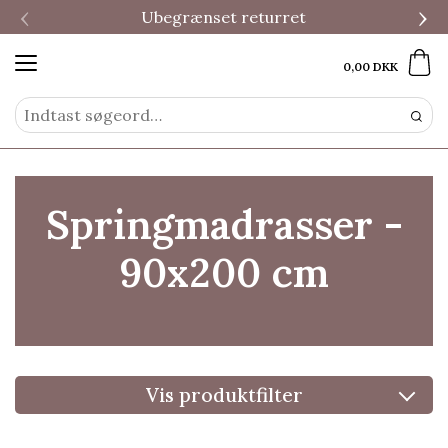
‹
›
Ubegrænset returret
0,00 DKK
Springmadrasser -
90x200 cm
Vis produktfilter