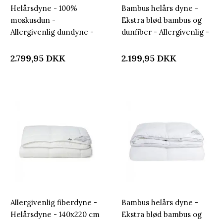
Helårsdyne - 100%
Bambus helårs dyne -
moskusdun -
Ekstra blød bambus og
Allergivenlig dundyne -
dunfiber - Allergivenlig -
140x220 cm - Nordstrand
140x200 cm - Nordstrand
Home dyne
Home
2.799,95
DKK
2.199,95
DKK
Allergivenlig fiberdyne -
Bambus helårs dyne -
Helårsdyne - 140x220 cm
Ekstra blød bambus og