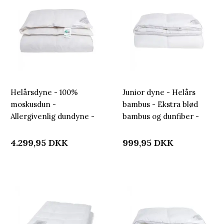
Helårsdyne - 100%
Junior dyne - Helårs
moskusdun -
bambus - Ekstra blød
Allergivenlig dundyne -
bambus og dunfiber -
240x220 cm -
Allergivenlig - 100x140
Nordstrand Home dyne
cm - Nordstrand Home
4.299,95
DKK
999,95
DKK