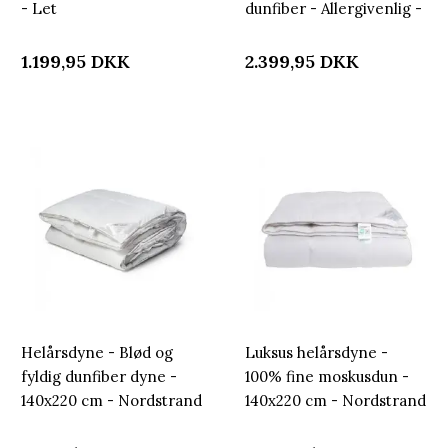
- Let
dunfiber - Allergivenlig -
fugttransporterende
140x220 cm - Nordstrand
dyne - Nordstrand
Home
1.199,95
DKK
2.399,95
DKK
Home dyne
Helårsdyne - Blød og
Luksus helårsdyne -
fyldig dunfiber dyne -
100% fine moskusdun -
140x220 cm - Nordstrand
140x220 cm - Nordstrand
Home allergivenlig
Home moskusdyne med