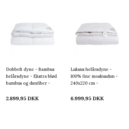
Dobbelt dyne - Bambus
Luksus helårsdyne -
helårsdyne - Ekstra blød
100% fine moskusdun -
bambus og dunfiber -
240x220 cm -
Allergivenlig - 240x220
Nordstrand Home
cm - Nordstrand Home
moskusdyne med
2.899,95
DKK
6.999,95
DKK
bomuldssatin bolstre