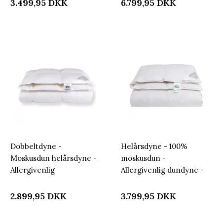
Nordstrand Home
moskusdyne med
3.499,95
DKK
6.799,95
DKK
helårsdyne
bomuldssatin bolstre
Dobbeltdyne -
Helårsdyne - 100%
Moskusdun helårsdyne -
moskusdun -
Allergivenlig
Allergivenlig dundyne -
dobbeltdyne - 200x220
200x220 cm -
cm - Nordstrand Home
Nordstrand Home dyne
2.899,95
DKK
3.799,95
DKK
dyne