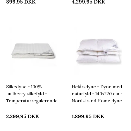
fiberdyne
bomuldssatin bolstre
899,95
DKK
4.299,95
DKK
Silkedyne - 100%
Helårsdyne - Dyne med
mulberry silkefyld -
naturfyld - 140x220 cm -
Temperaturregulerende
Nordstrand Home dyne
dyne - 140x220 cm -
Nordstrand Home
2.299,95
DKK
1.899,95
DKK
helårsdyne