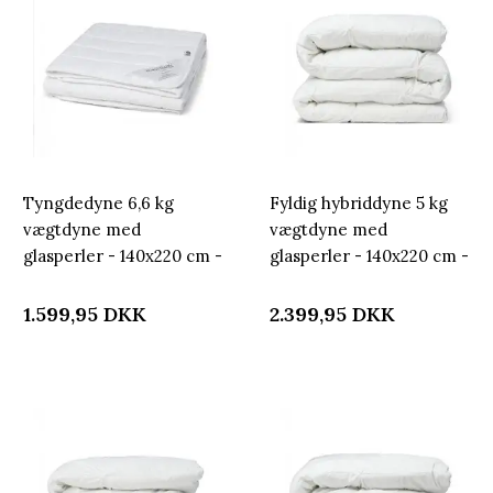
Tyngdedyne 6,6 kg
Fyldig hybriddyne 5 kg
vægtdyne med
vægtdyne med
glasperler - 140x220 cm -
glasperler - 140x220 cm -
Dyne med vægt -
Helårsdyne ekstra tung -
Nordstrand Home
Lun kugledyne fra
1.599,95
DKK
2.399,95
DKK
kugledyne
Nordstrand Home