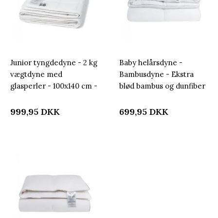
Junior tyngdedyne - 2 kg
Baby helårsdyne -
vægtdyne med
Bambusdyne - Ekstra
glasperler - 100x140 cm -
blød bambus og dunfiber
Vægtdyne til børn -
- Allergivenlig - 70x100
Nordstrand Home
cm - Nordstrand Home
999,95
DKK
699,95
DKK
kugledyne