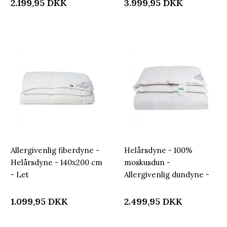
Nordstrand Home
bomuldssatin bolstre
2.199,95
DKK
3.999,95
DKK
helårsdyne
Allergivenlig fiberdyne -
Helårsdyne - 100%
Helårsdyne - 140x200 cm
moskusdun -
- Let
Allergivenlig dundyne -
fugttransporterende
140x200 cm - Nordstrand
dyne - Nordstrand
Home dyne
1.099,95
DKK
2.499,95
DKK
Home dyne