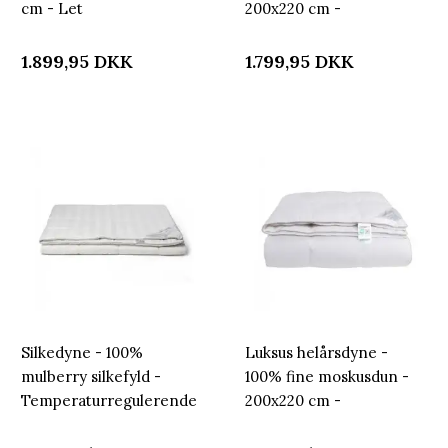
cm - Let
200x220 cm -
fugttransporterende
Nordstrand Home
dyne - Nordstrand
allergivenlig fiberdyne
1.899,95
DKK
1.799,95
DKK
Home dyne
Silkedyne - 100%
Luksus helårsdyne -
mulberry silkefyld -
100% fine moskusdun -
Temperaturregulerende
200x220 cm -
dyne - 200x220 cm -
Nordstrand Home