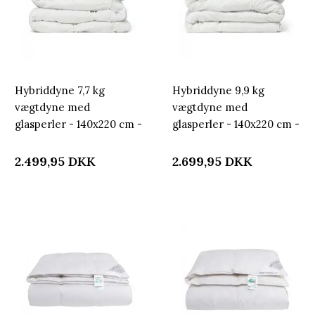
Hybriddyne 7,7 kg
Hybriddyne 9,9 kg
vægtdyne med
vægtdyne med
glasperler - 140x220 cm -
glasperler - 140x220 cm -
Helårsdyne med ekstra
Helårsdyne med ekstra
vægt - Lun kugledyne fra
vægt - Lun kugledyne fra
2.499,95
DKK
2.699,95
DKK
Nordstrand Home
Nordstrand Home