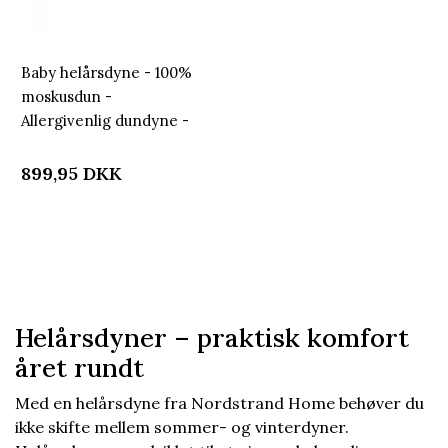
Baby helårsdyne - 100%
moskusdun -
Allergivenlig dundyne -
70x100 cm - Nordstrand
Home babydyne
899,95
DKK
Helårsdyner – praktisk komfort
året rundt
Med en helårsdyne fra Nordstrand Home behøver du
ikke skifte mellem sommer- og vinterdyner.