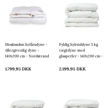
Moskusdun helårsdyne -
Fyldig hybriddyne 5 kg
Allergivenlig dyne -
vægtdyne med
140x200 cm - Nordstrand
glasperler - 140x200 cm -
Home dyne
Helårsdyne ekstra tung -
Lun kugledyne fra
1.799,95
DKK
2.199,95
DKK
Nordstrand Home