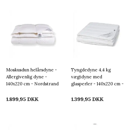
Moskusdun helårsdyne -
Tyngdedyne 4,4 kg
Allergivenlig dyne -
vægtdyne med
140x220 cm - Nordstrand
glasperler - 140x220 cm -
Home dyne
Dyne med vægt -
Nordstrand Home
1.899,95
DKK
1.399,95
DKK
kugledyne