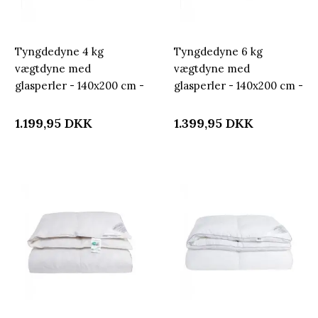
Tyngdedyne 4 kg
Tyngdedyne 6 kg
vægtdyne med
vægtdyne med
glasperler - 140x200 cm -
glasperler - 140x200 cm -
Dyne med vægt -
Dyne med vægt -
Nordstrand Home
Nordstrand Home
1.199,95
DKK
1.399,95
DKK
kugledyne
kugledyne