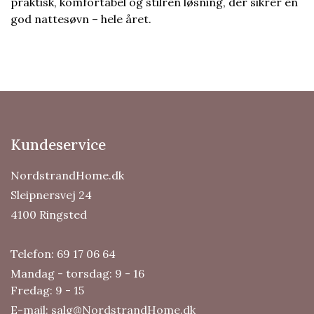
praktisk, komfortabel og stilren løsning, der sikrer en
god nattesøvn – hele året.
Kundeservice
NordstrandHome.dk
Sleipnersvej 24
4100 Ringsted
Telefon:
69 17 06 64
Mandag - torsdag: 9 - 16
Fredag: 9 - 15
E-mail:
salg@NordstrandHome.dk