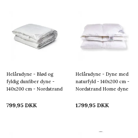
Helårsdyne - Blød og
Helårsdyne - Dyne med
fyldig dunfiber dyne -
naturfyld - 140x200 cm -
140x200 cm - Nordstrand
Nordstrand Home dyne
Home allergivenlig
fiberdyne
799,95
DKK
1.799,95
DKK