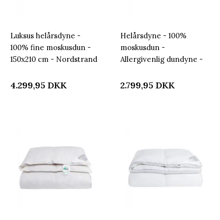
Luksus helårsdyne -
Helårsdyne - 100%
100% fine moskusdun -
moskusdun -
150x210 cm - Nordstrand
Allergivenlig dundyne -
Home moskusdyne med
150x210 cm - Nordstrand
bomuldssatin bolstre
Home dyne
4.299,95
DKK
2.799,95
DKK