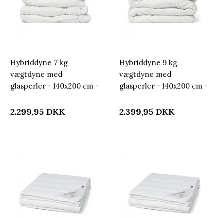
Hybriddyne 7 kg
Hybriddyne 9 kg
vægtdyne med
vægtdyne med
glasperler - 140x200 cm -
glasperler - 140x200 cm -
Helårsdyne med ekstra
Helårsdyne med ekstra
vægt - Lun kugledyne fra
vægt - Lun kugledyne fra
2.299,95
DKK
2.399,95
DKK
Nordstrand Home
Nordstrand Home