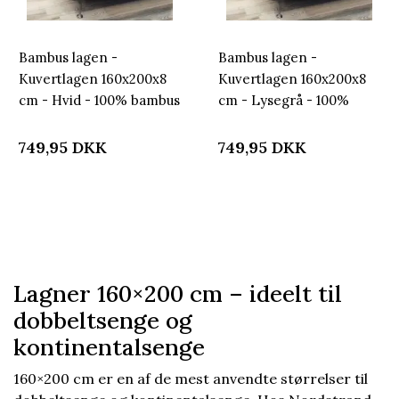
Bambus lagen -
Bambus lagen -
Kuvertlagen 160x200x8
Kuvertlagen 160x200x8
cm - Hvid - 100% bambus
cm - Lysegrå - 100%
- Lagen til topmadras
bambus - Lagen til
topmadras
749,95
DKK
749,95
DKK
Lagner 160×200 cm – ideelt til
dobbeltsenge og
kontinentalsenge
160×200 cm er en af de mest anvendte størrelser til