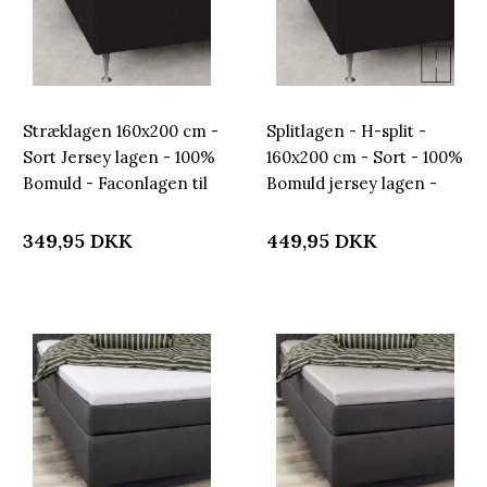
Stræklagen 160x200 cm -
Splitlagen - H-split -
Sort Jersey lagen - 100%
160x200 cm - Sort - 100%
Bomuld - Faconlagen til
Bomuld jersey lagen -
madras
Stræklagen til
elevationsseng
349,95
DKK
449,95
DKK