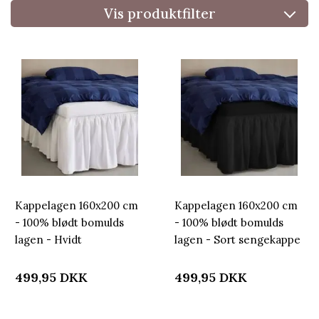
Vis produktfilter
Kappelagen 160x200 cm
Kappelagen 160x200 cm
- 100% blødt bomulds
- 100% blødt bomulds
lagen - Hvidt
lagen - Sort sengekappe
sengekappe by
by Nordstrand Home
Nordstrand Home
499,95
DKK
499,95
DKK