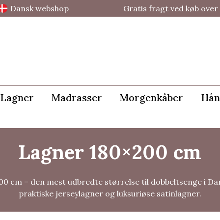
Dansk webshop
Gratis fragt ved køb over 
Lagner
Madrasser
Morgenkåber
Hån
Lagner 180×200 cm
 cm – den mest udbredte størrelse til dobbeltsenge i Dan
praktiske jerseylagner og luksuriøse satinlagner.