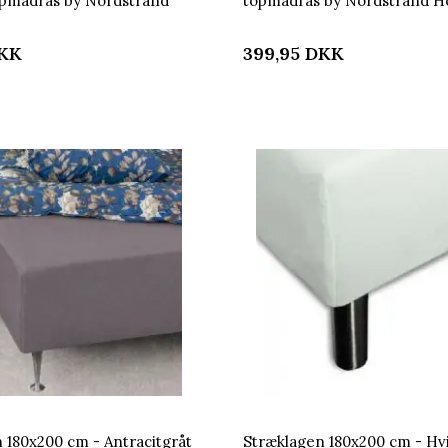
topmadras by Nordstrand
topmadras by Nordstrand 
KK
399,95
DKK
 180x200 cm - Antracitgråt
Stræklagen 180x200 cm - Hvi