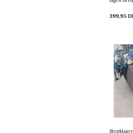
lagen til 
Home
399,95
D
Stræklagen