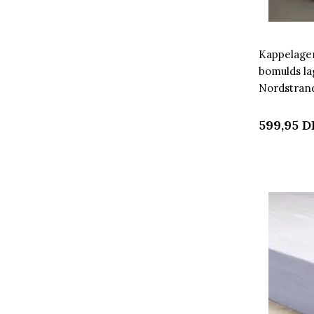
Kappelagen
bomulds la
Nordstra
599,95
D