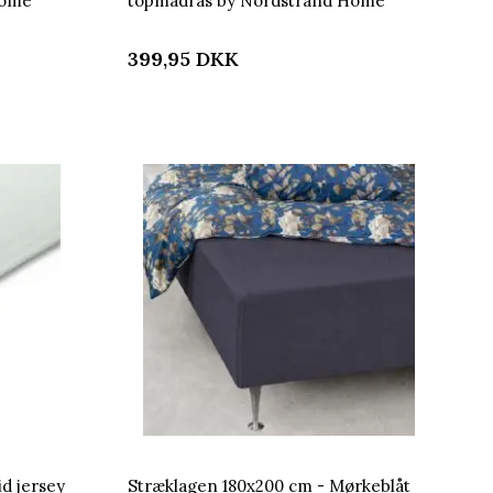
Home
topmadras by Nordstrand Home
399,95
DKK
d jersey
Stræklagen 180x200 cm - Mørkeblåt