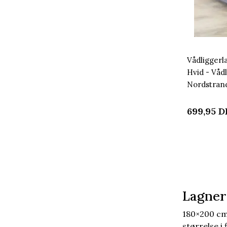
Vådliggerl
Hvid - Vådl
Nordstran
699,95
D
Lagner
180×200 cm
størrelse i 