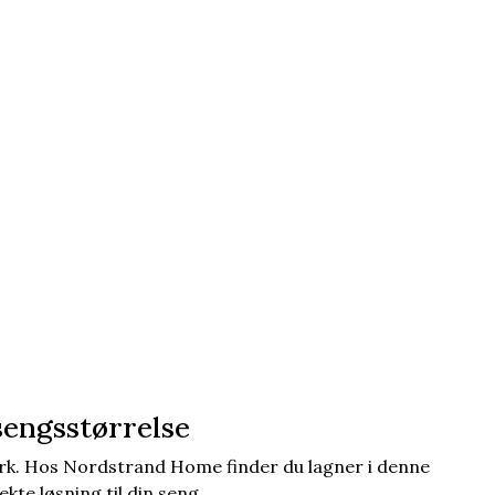
sengsstørrelse
rk. Hos Nordstrand Home finder du lagner i denne
ekte løsning til din seng.