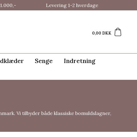
1.000,-
Levering 1-2 hverdage
0,00 DKK
dklæder
Senge
Indretning
mark. Vi tilbyder både klassiske bomuldslagner,