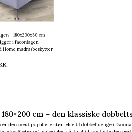
agen - 180x200x30 cm -
igger i faconlagen -
d Home madrasbeskytter
KK
 180×200 cm – den klassiske dobbelt
 er den mest populære størrelse til dobbeltsenge i Danma
flere kvaliteter og materialer, så du altid kan finde den perf