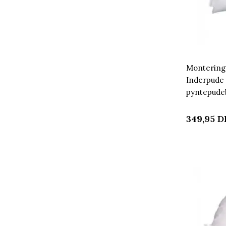
Montering
Inderpude t
pyntepude
Home
349,95
D