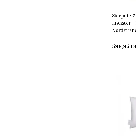
Sidepuf - 
mønster - 
Nordstra
599,95
D