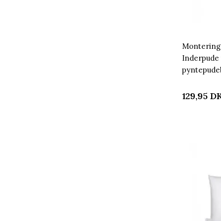
Montering
Inderpude t
pyntepude
Home
129,95
D