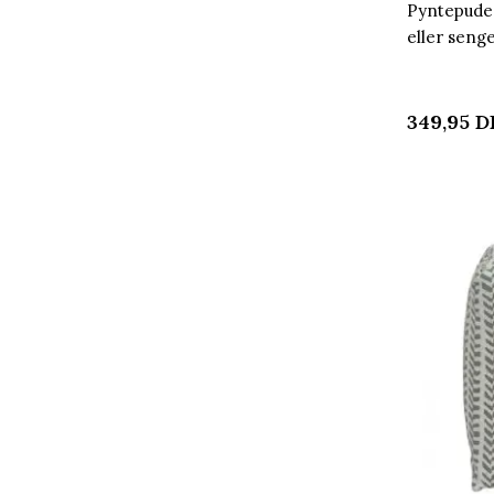
Pyntepude 
eller sen
349,95
D