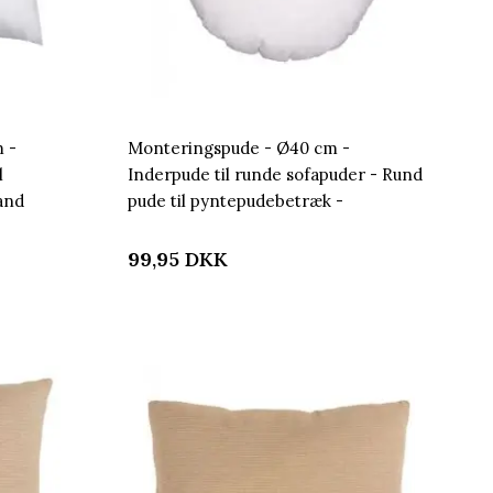
 -
Monteringspude - Ø40 cm -
l
Inderpude til runde sofapuder - Rund
and
pude til pyntepudebetræk -
Nordstrand Home
99,95
DKK