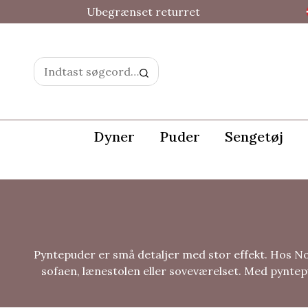
Ubegrænset returret
Dyner
Puder
Sengetøj
Pyntepuder er små detaljer med stor effekt. Hos Nor
sofaen, lænestolen eller soveværelset. Med pyntep