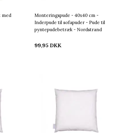
t med
Monteringspude - 40x40 cm -
Inderpude til sofapuder - Pude til
pyntepudebetræk - Nordstrand
Home
99,95
DKK