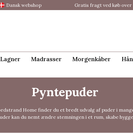
Dansk webshop
Gratis fragt ved køb over 
Lagner
Madrasser
Morgenkåber
Hån
Pyntepuder
dstrand Home finder du et bredt udvalg af puder i mange stø
uder kan du nemt ændre stemningen i et rum, skabe hygge og