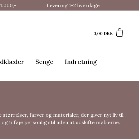
1.000,-
Levering 1-2 hverdage
0,00 DKK
dklæder
Senge
Indretning
rrelser, farver og materialer, der giver nyt liv til
 tilføje personlig stil uden at udskifte møblerne.