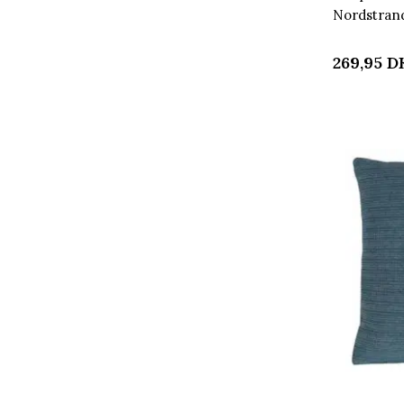
Nordstra
269,95
D