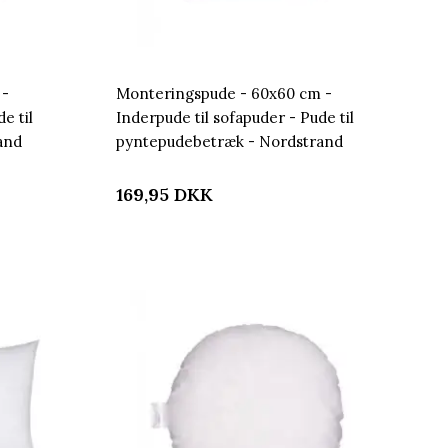
 -
Monteringspude - 60x60 cm -
e til
Inderpude til sofapuder - Pude til
and
pyntepudebetræk - Nordstrand
Home
169,95
DKK