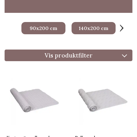
›
90x200 cm
140x200 cm
16
Vis produktfilter