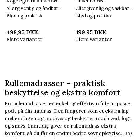
Kogeægte rullemadras -
Rullemadras -
Allergivenlig og åndbar -
Allergivenlig og vaskbar -
Blød og praktisk
Blød og praktisk
madrasbeskytter fra
madrasbeskytter fra
Nordstrand Home
Nordstrand Home
499,95
DKK
199,95
DKK
Flere varianter
Flere varianter
Rullemadrasser – praktisk
beskyttelse og ekstra komfort
En rullemadras er en enkel og effektiv måde at passe
godt på din madras. Den fungerer som et ekstra lag
mellem lagen og madras og beskytter mod sved, fugt
og snavs. Samtidig giver en rullemadras ekstra
komfort, så du får en endnu bedre søvnoplevelse. Hos