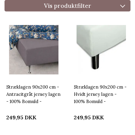
Vis produktfilter
Stræklagen 90x200 cm -
Stræklagen 90x200 cm -
Antracitgråt jersey lagen
Hvidt jersey lagen -
- 100% Bomuld -
100% Bomuld -
Faconlagen til madras
Faconlagen til madras
249,95
DKK
249,95
DKK