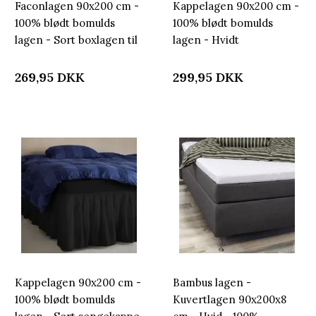
Faconlagen 90x200 cm -
Kappelagen 90x200 cm -
100% blødt bomulds
100% blødt bomulds
lagen - Sort boxlagen til
lagen - Hvidt
madras by Nordstrand
sengekappe by
Home
Nordstrand Home
269,95
DKK
299,95
DKK
Kappelagen 90x200 cm -
Bambus lagen -
100% blødt bomulds
Kuvertlagen 90x200x8