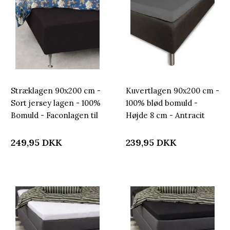
Stræklagen 90x200 cm -
Kuvertlagen 90x200 cm -
Sort jersey lagen - 100%
100% blød bomuld -
Bomuld - Faconlagen til
Højde 8 cm - Antracit
madras
gråt lagen til topmadras
by Nordstrand Home
249,95
DKK
239,95
DKK