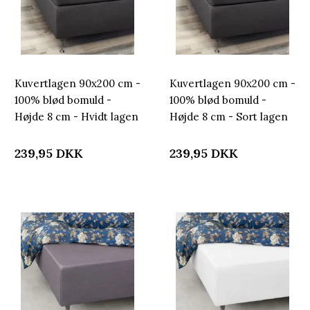
Kuvertlagen 90x200 cm -
Kuvertlagen 90x200 cm -
100% blød bomuld -
100% blød bomuld -
Højde 8 cm - Hvidt lagen
Højde 8 cm - Sort lagen
til topmadras by
til topmadras by
Nordstrand Home
Nordstrand Home
239,95
DKK
239,95
DKK