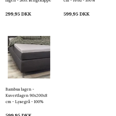
lagen - Sort sengekappe
cm - Hvid - 100%
by Nordstrand Home
Naturlig bambus - Lagen
til topmadras
299,95
DKK
599,95
DKK
Bambus lagen -
Kuvertlagen 90x200x8
cm - Lysegrå - 100%
Naturlig bambus - Lagen
til topmadras
599,95
DKK