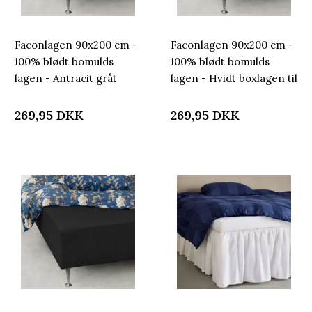
Faconlagen 90x200 cm -
Faconlagen 90x200 cm -
100% blødt bomulds
100% blødt bomulds
lagen - Antracit gråt
lagen - Hvidt boxlagen til
boxlagen til madras by
madras by Nordstrand
Nordstrand Home
Home
269,95
DKK
269,95
DKK