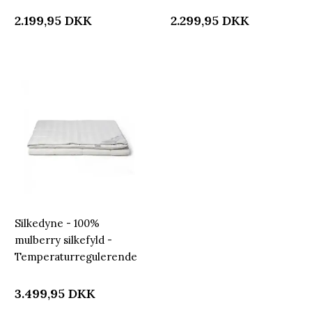
dyne - 140x200 cm -
dyne - 140x220 cm -
Nordstrand Home
Nordstrand Home
2.199,95
DKK
2.299,95
DKK
helårsdyne
helårsdyne
Silkedyne - 100%
mulberry silkefyld -
Temperaturregulerende
dyne - 200x220 cm -
Nordstrand Home
3.499,95
DKK
helårsdyne