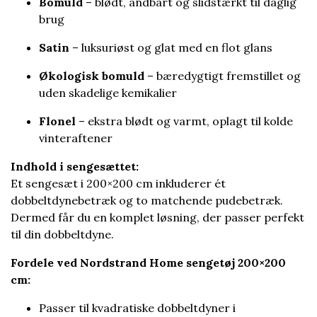
Bomuld
– blødt, åndbart og slidstærkt til daglig
brug
Satin
– luksuriøst og glat med en flot glans
Økologisk bomuld
– bæredygtigt fremstillet og
uden skadelige kemikalier
Flonel
– ekstra blødt og varmt, oplagt til kolde
vinteraftener
Indhold i sengesættet:
Et sengesæt i 200×200 cm inkluderer ét
dobbeltdynebetræk og to matchende pudebetræk.
Dermed får du en komplet løsning, der passer perfekt
til din dobbeltdyne.
Fordele ved Nordstrand Home sengetøj 200×200
cm:
Passer til kvadratiske dobbeltdyner i