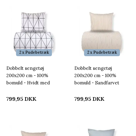
2 x Pudebetræk
2 x Pudebetræk
Dobbelt sengetøj
Dobbelt sengetøj
200x200 cm - 100%
200x200 cm - 100%
bomuld - Hvidt med
bomuld - Sandfarvet
sorte harlekintern
med brune striber
799,95
DKK
799,95
DKK