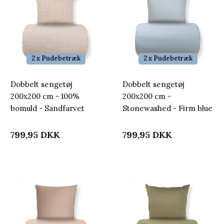
2 x Pudebetræk
2 x Pudebetræk
Dobbelt sengetøj
Dobbelt sengetøj
200x200 cm - 100%
200x200 cm -
bomuld - Sandfarvet
Stonewashed - Firm blue
med brune tern
799,95
DKK
799,95
DKK