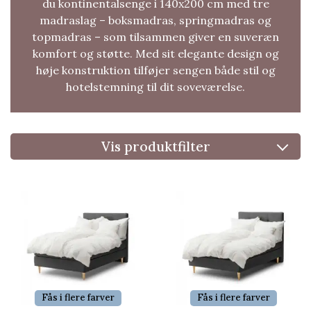
du kontinentalsenge i 140x200 cm med tre
madraslag – boksmadras, springmadras og
topmadras – som tilsammen giver en suveræn
komfort og støtte. Med sit elegante design og
høje konstruktion tilføjer sengen både stil og
hotelstemning til dit soveværelse.
Vis produktfilter
Fås i flere farver
Fås i flere farver