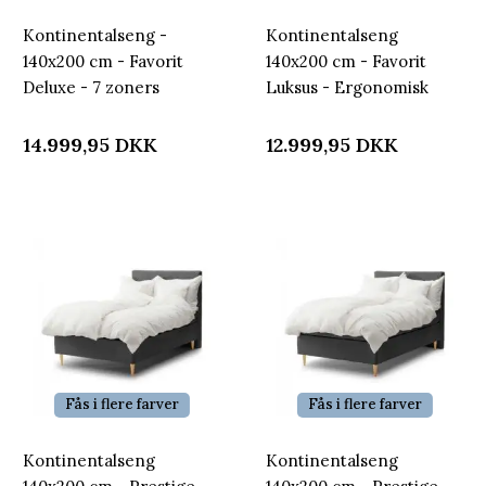
Kontinentalseng -
Kontinentalseng
140x200 cm - Favorit
140x200 cm - Favorit
Deluxe - 7 zoners
Luksus - Ergonomisk
halvandenmandsseng -
halvandenmandsseng -
Ekstra komfort -
Nordstrand Home
14.999,95
DKK
12.999,95
DKK
Nordstrand Home
Fås i flere farver
Fås i flere farver
Kontinentalseng
Kontinentalseng