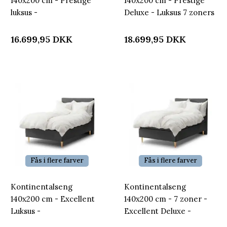
140x200 cm - Prestige
140x200 cm - Prestige
luksus -
Deluxe - Luksus 7 zoners
Halvandenmandsseng
halvandenmandsseng -
med ekstra fjedring -
Nordstrand Home
16.699,95
DKK
18.699,95
DKK
Nordstrand Home
Fås i flere farver
Fås i flere farver
Kontinentalseng
Kontinentalseng
140x200 cm - Excellent
140x200 cm - 7 zoner -
Luksus -
Excellent Deluxe -
Halvandenmandsseng
Luksuriøs