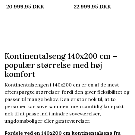
med 7 zoners base -
halvandenmandsseng
20.999,95
DKK
22.999,95
DKK
Nordstrand Home
med højeste komfort
Kontinentalseng 140x200 cm –
populær størrelse med høj
komfort
Kontinentalsengen i 140x200 cm er en af de mest
efterspurgte størrelser, fordi den giver fleksibilitet og
passer til mange behov. Den er stor nok til, at to
personer kan sove sammen, men samtidig kompakt
nok til at passe ind i mindre soveværelser,
ungdomsboliger eller gæsteværelser.
Fordele ved en 140x200 cm kontinentalseng fra