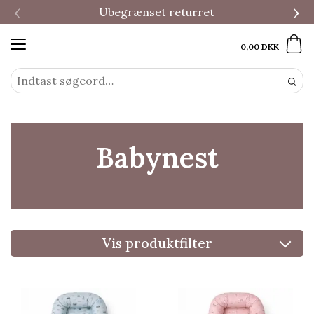
‹
›
Ubegrænset returret
0,00 DKK
Babynest
Vis produktfilter