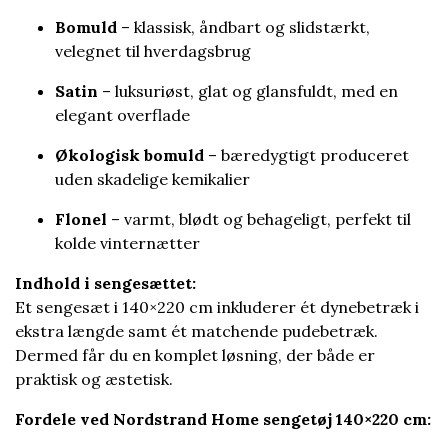
Bomuld
– klassisk, åndbart og slidstærkt,
velegnet til hverdagsbrug
Satin
– luksuriøst, glat og glansfuldt, med en
elegant overflade
Økologisk bomuld
– bæredygtigt produceret
uden skadelige kemikalier
Flonel
– varmt, blødt og behageligt, perfekt til
kolde vinternætter
Indhold i sengesættet:
Et sengesæt i 140×220 cm inkluderer ét dynebetræk i
ekstra længde samt ét matchende pudebetræk.
Dermed får du en komplet løsning, der både er
praktisk og æstetisk.
Fordele ved Nordstrand Home sengetøj 140×220 cm: