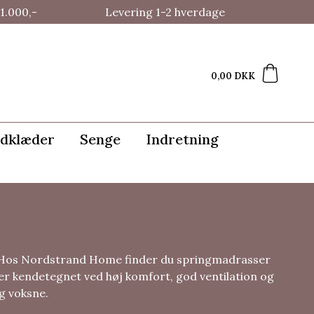
1.000,-
Levering 1-2 hverdage
0,00 DKK
dklæder
Senge
Indretning
. Hos Nordstrand Home finder du springmadrasser
r er kendetegnet ved høj komfort, god ventilation og
og voksne.