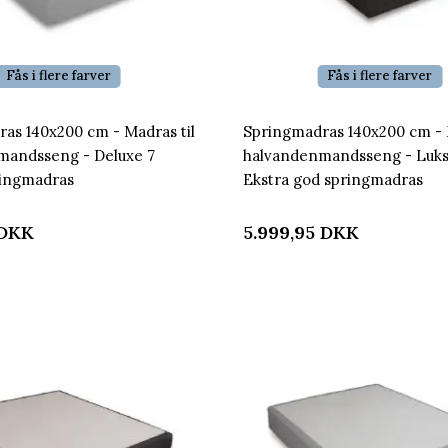
Fås i flere farver
Fås i flere farver
as 140x200 cm - Madras til
Springmadras 140x200 cm - 
mandsseng - Deluxe 7
halvandenmandsseng - Luks
ringmadras
Ekstra god springmadras
DKK
5.999,95
DKK