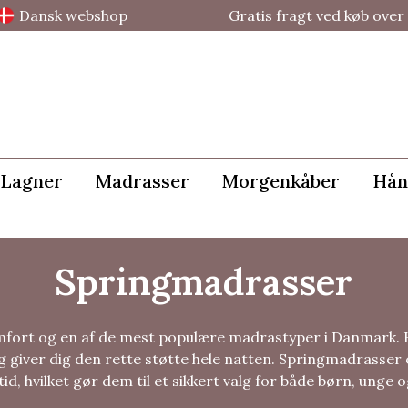
Dansk webshop
Gratis fragt ved køb over 
Lagner
Madrasser
Morgenkåber
Hån
Springmadrasser
komfort og en af de mest populære madrastyper i Danmark
 og giver dig den rette støtte hele natten. Springmadrasse
tid, hvilket gør dem til et sikkert valg for både børn, unge 