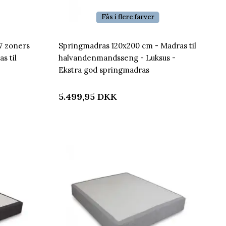
Fås i flere farver
7 zoners
Springmadras 120x200 cm - Madras til
s til
halvandenmandsseng - Luksus -
Ekstra god springmadras
5.499,95
DKK