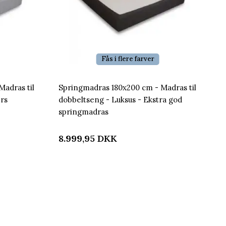
Fås i flere farver
adras til
Springmadras 180x200 cm - Madras til
rs
dobbeltseng - Luksus - Ekstra god
springmadras
8.999,95
DKK