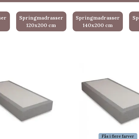
ser
Springmadrasser
Springmadrasser
Sp
120x200 cm
140x200 cm
Fås i flere farver