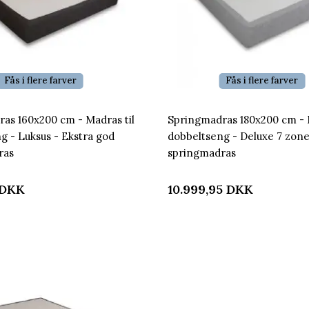
Fås i flere farver
Fås i flere farver
as 160x200 cm - Madras til
Springmadras 180x200 cm - M
g - Luksus - Ekstra god
dobbeltseng - Deluxe 7 zone
ras
springmadras
DKK
10.999,95
DKK