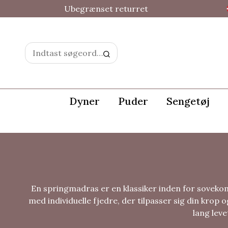
Ubegrænset returret
Dyner
Puder
Sengetøj
En springmadras er en klassiker inden for sove
med individuelle fjedre, der tilpasser sig din krop
lang leve