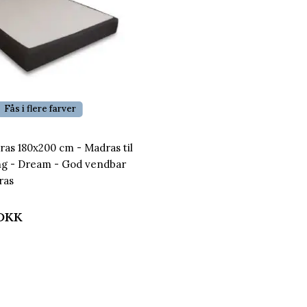
Fås i flere farver
as 180x200 cm - Madras til
ng - Dream - God vendbar
ras
DKK