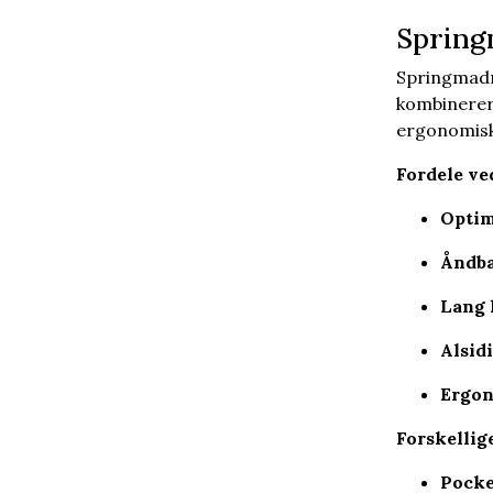
Spring
Springmadr
kombinerer 
ergonomisk
Fordele ve
Optim
Åndb
Lang 
Alsid
Ergo
Forskellig
Pocke