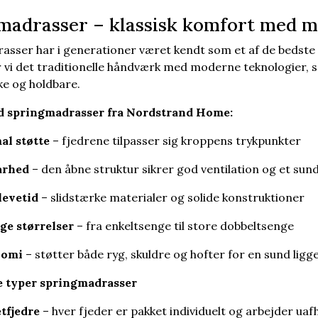
madrasser – klassisk komfort med m
asser har i generationer været kendt som et af de bedste
vi det traditionelle håndværk med moderne teknologier, s
e og holdbare.
d springmadrasser fra Nordstrand Home:
al støtte
– fjedrene tilpasser sig kroppens trykpunkter
arhed
– den åbne struktur sikrer god ventilation og et sun
levetid
– slidstærke materialer og solide konstruktioner
ige størrelser
– fra enkeltsenge til store dobbeltsenge
nomi
– støtter både ryg, skuldre og hofter for en sund ligg
e typer springmadrasser
tfjedre
– hver fjeder er pakket individuelt og arbejder uafh