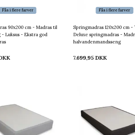
Fås i flere farver
Fås i flere farver
as 90x200 cm - Madras til
Springmadras 120x200 cm - 
 - Luksus - Ekstra god
Deluxe springmadras - Madra
ras
halvandenmandsseng
DKK
7.699,95
DKK